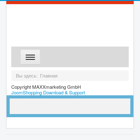
ГЛАВНАЯ
Вы здесь:
Главная
МАГАЗИН
Copyright MAXXmarketing GmbH
JoomShopping Download & Support
ДОСТАВКА
О КОМПАНИИ
КОНТАКТЫ