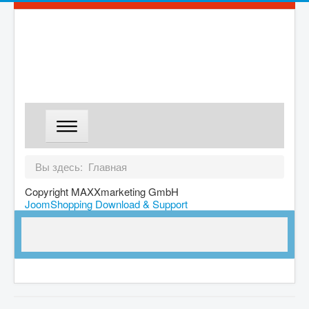
ГЛАВНАЯ
Вы здесь:
Главная
МАГАЗИН
Copyright MAXXmarketing GmbH
JoomShopping Download & Support
ДОСТАВКА
О КОМПАНИИ
КОНТАКТЫ