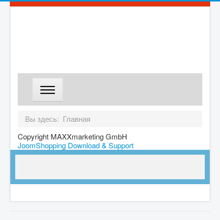
ГЛАВНАЯ
Вы здесь:
Главная
МАГАЗИН
Copyright MAXXmarketing GmbH
JoomShopping Download & Support
ДОСТАВКА
О КОМПАНИИ
КОНТАКТЫ