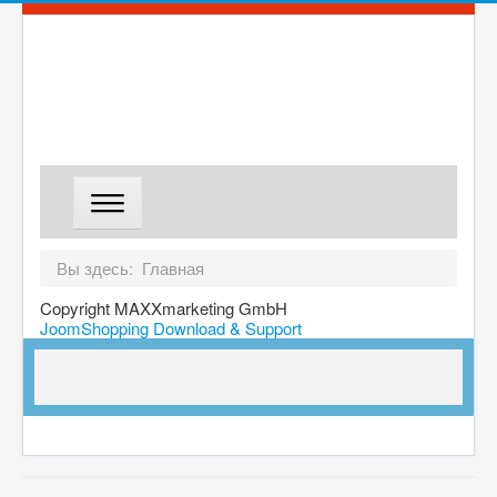
ГЛАВНАЯ
Вы здесь:
Главная
МАГАЗИН
Copyright MAXXmarketing GmbH
JoomShopping Download & Support
ДОСТАВКА
О КОМПАНИИ
КОНТАКТЫ