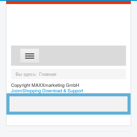
ГЛАВНАЯ
Вы здесь:
Главная
МАГАЗИН
Copyright MAXXmarketing GmbH
JoomShopping Download & Support
ДОСТАВКА
О КОМПАНИИ
КОНТАКТЫ