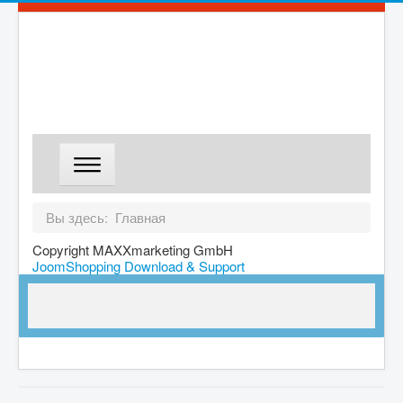
ГЛАВНАЯ
Вы здесь:
Главная
МАГАЗИН
Copyright MAXXmarketing GmbH
JoomShopping Download & Support
ДОСТАВКА
О КОМПАНИИ
КОНТАКТЫ