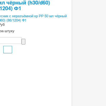
мл чёрный (h30/d60)
/1204) Ф1
Руб
за штуку