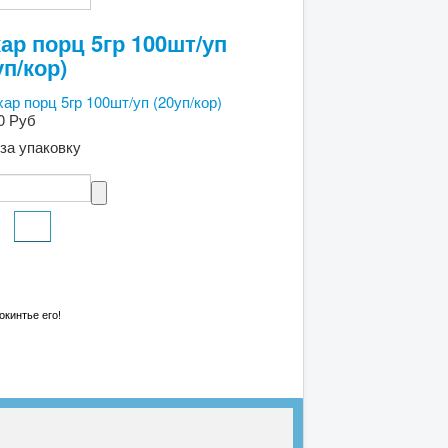
ар порц 5гр 100шт/уп
уп/кор)
0 Руб
за упаковку
кинтье его!